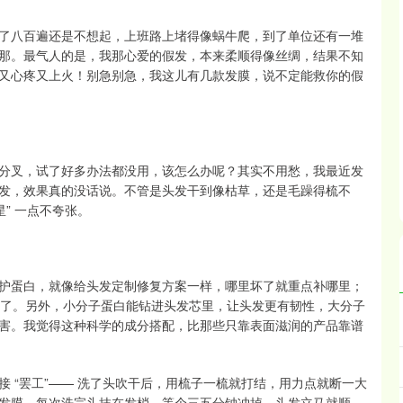
了八百遍还是不想起，上班路上堵得像蜗牛爬，到了单位还有一堆
那。最气人的是，我那心爱的假发，本来柔顺得像丝绸，结果不知
又心疼又上火！别急别急，我这儿有几款发膜，说不定能救你的假
分叉，试了好多办法都没用，该怎么办呢？其实不用愁，我最近发
发，效果真的没话说。不管是头发干到像枯草，还是毛躁得梳不
” 一点不夸张。
护蛋白，就像给头发定制修复方案一样，哪里坏了就重点补哪里；
平了。另外，小分子蛋白能钻进头发芯里，让头发更有韧性，大分子
害。我觉得这种科学的成分搭配，比那些只靠表面滋润的产品靠谱
 “罢工”—— 洗了头吹干后，用梳子一梳就打结，用力点就断一大
发膜，每次洗完头抹在发梢，等个三五分钟冲掉，头发立马就顺