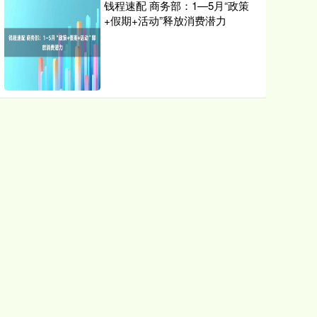
钱程速配 商务部：1—5月“政策
+假期+活动”释放消费潜力