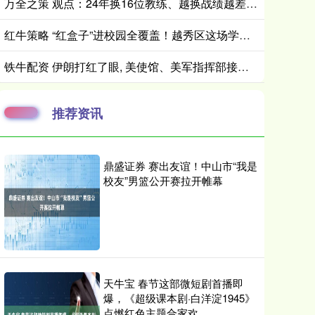
万全之策 观点：24年换16位教练、越换战绩越差，中国女足别把换帅当做“万灵丹”
红牛策略 “红盒子”进校园全覆盖！越秀区这场学雷锋活动让红色基因“润心田”
铁牛配资 伊朗打红了眼, 美使馆、美军指挥部接连被炸, 特朗普给出停战方案
推荐资讯
鼎盛证券 赛出友谊！中山市“我是
校友”男篮公开赛拉开帷幕
天牛宝 春节这部微短剧首播即
爆，《超级课本剧·白洋淀1945》
点燃红色主题合家欢