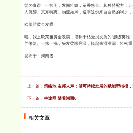
髮の食谱，一抹间，发间轻舞，留香悠长。其独特配方，让
人沉醉。京东特惠，物流如风，速享这份来自自然的呵护，
欧莱雅黄金发膜
嘿，我是欧莱雅黄金发膜，堪称干枯受损发质的“超级英雄
养修复。一抹一洗，头发柔顺亮泽，摸起来滑溜溜，轻松重
发布于：河南省
上一篇：
策略池 友邦人寿：做可持续发展的赋能型楷模
下一篇：
牛途网 随着湘西0
相关文章