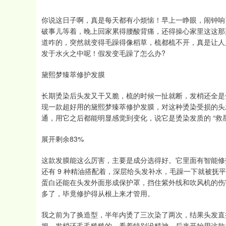
你说这日子啊，真是每天都有小烦恼！早上一睁眼，闹钟响
破事儿等着，晚上回家累得腰酸背痛，还得操心家里这这那
道咋的，突然就变得毛躁得像稻草，梳都梳不开，真是让人
发于水火之中呢！假发变毛躁了怎么办?
黛熙梦臻萃修护发膜
长期烫染后头发又干又脆，梳的时候一扯就断，发梢还全是
现一款超好用的黛熙梦臻萃修护发膜，对这种烫染受损的头
通，用它之后都能明显感觉到变化，说它是烫染发质的 “救星
展开剩余83%
这款发膜能这么厉害，主要是成分选得好。它里面有智能修
还有 9 种精油搭配着，深层给头发补水，毛躁一下就被抚
蛋白还能在头发外面形成保护罩，挡住紫外线和吹风机的伤
多了，毕竟修护得从根上来才管用。
我之前为了换造型，半年内烫了三次染了两次，结果头发直接
把，发梢还毛毛糙糙的，看着特别没精神。后来开始用这款