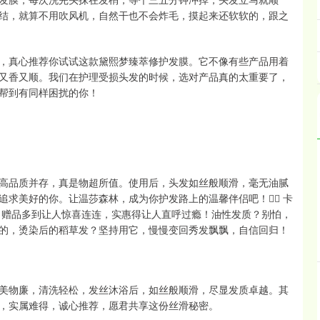
结，就算不用吹风机，自然干也不会炸毛，摸起来还软软的，跟之
，真心推荐你试试这款黛熙梦臻萃修护发膜。它不像有些产品用着
又香又顺。我们在护理受损头发的时候，选对产品真的太重要了，
帮到有同样困扰的你！
高品质并存，真是物超所值。使用后，头发如丝般顺滑，毫无油腻
求美好的你。让温莎森林，成为你护发路上的温馨伴侣吧！👍🏻 卡
，赠品多到让人惊喜连连，实惠得让人直呼过瘾！油性发质？别怕，
的，烫染后的稻草发？坚持用它，慢慢变回秀发飘飘，自信回归！
美物廉，清洗轻松，发丝沐浴后，如丝般顺滑，尽显发质卓越。其
，实属难得，诚心推荐，愿君共享这份丝滑秘密。