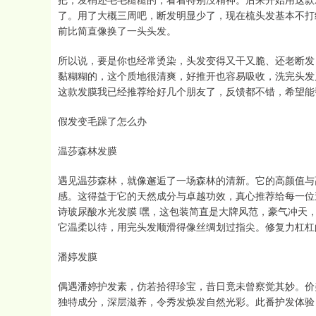
了。用了大概三周吧，断发明显少了，现在梳头发基本不打
前比简直像换了一头头发。
所以说，要是你也经常烫染，头发变得又干又脆、还老断发
黏糊糊的，这个质地很清爽，好推开也容易吸收，洗完头发
这款发膜我已经推荐给好几个朋友了，反馈都不错，希望能
假发变毛躁了怎么办
温莎森林发膜
遇见温莎森林，就像邂逅了一场森林的清新。它的高颜值与
感。这得益于它的天然成分与卓越功效，真心推荐给每一位追
诗玻尿酸水光发膜 嘿，这包装简直是大牌风范，豪气冲天
它温柔以待，用完头发顺滑得像丝绸划过指尖。修复力杠杠
潘婷发膜
偶遇潘婷护发素，仿若拾得珍宝，昔日竟未曾察觉其妙。价
独特成分，深层滋养，令秀发焕发自然光彩。此番护发体验