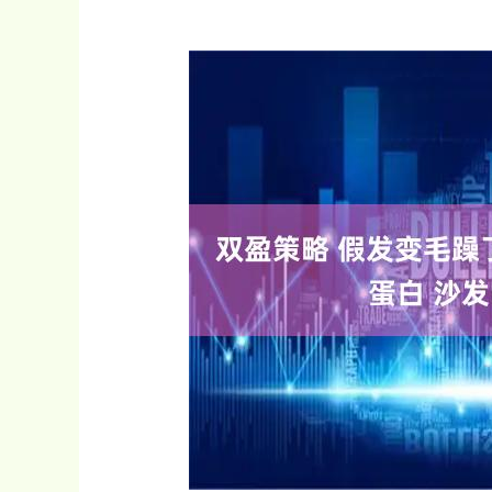
深证成指
14110.12
.92
0.57%
-34.08
-0