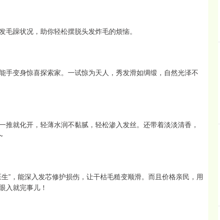
发毛躁状况，助你轻松摆脱头发炸毛的烦恼。
能手变身惊喜探索家。一试惊为天人，秀发滑如绸缎，自然光泽不
一推就化开，轻薄水润不黏腻，轻松渗入发丝。还带着淡淡清香，
~
医生”，能深入发芯修护损伤，让干枯毛糙变顺滑。而且价格亲民，用
眼入就完事儿！