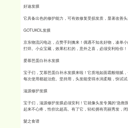
好迪发膜
它具备出色的修护能力，可有效修复受损发质，显著改善头
GOTUKOL发膜
京东物流闪电达，点赞手到擒来！偶遇不知名好物，凑单小
打烊。小众宝藏，效果杠杠的，意外之喜，必须安利给你！
爱慕芭蛋白补水发膜
宝子们，艾慕芭蛋白补水发膜来啦！它质地如面霜般细腻，
每次使用都超治愈。坚持用，头发能变得水润柔顺，快试试
滋源修护发膜
宝子们，滋源修护发膜必须安利！它就像头发专属的“急救
起来不心疼，性价比超高。有了它，轻松拥有亮丽秀发，闭
髮之食谱