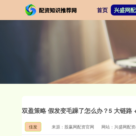
首页
兴盛网配
双盈策略 假发变毛躁了怎么办？5 大链路 
佳发
来源：股赢网配资官网
网站：兴盛网配资a