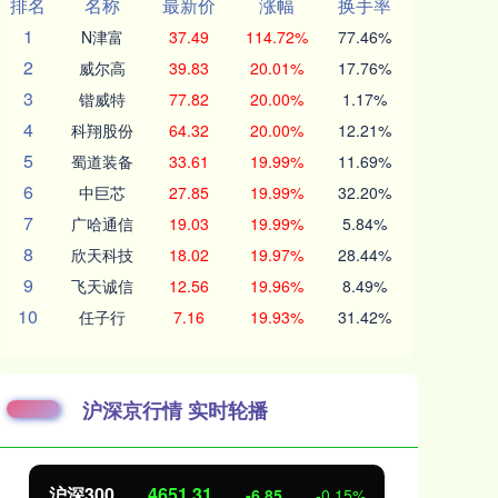
排名
名称
最新价
涨幅
换手率
1
N津富
37.49
114.72%
77.46%
2
威尔高
39.83
20.01%
17.76%
3
锴威特
77.82
20.00%
1.17%
4
科翔股份
64.32
20.00%
12.21%
5
蜀道装备
33.61
19.99%
11.69%
6
中巨芯
27.85
19.99%
32.20%
7
广哈通信
19.03
19.99%
5.84%
8
欣天科技
18.02
19.97%
28.44%
9
飞天诚信
12.56
19.96%
8.49%
10
任子行
7.16
19.93%
31.42%
沪深京行情 实时轮播
北证50
1122.88
创
3.42
0.30%