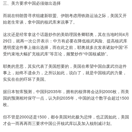
三、美方要求中国必须做出选择
而就在特朗普寻求组建新联盟、伊朗考虑用铁路运油之际，美国又开
始老生常谈，拿中国的核武库来说事了。
这次还是经常拿这个话题炒作的美助理国务卿耶奥，其在当地时间4月
29日，就再一次公开表示：中方有必要在降低核武风险、提高核武库
透明度这件事上做出选择，而在此之前，耶奥就多次发表诸如中国“不
受约束地大幅扩充核武库”‌‌等言论，频繁炒作“中国核威胁”。
耶奥的意思，其实代表了美国想要的，美国在希望中国自废武功这件
事上，始终不遗余力，之所以如此，说白了，就是中国核武的力量，
实实在在的吓坏了美国。
据日本智库预测，中国到2035年，拥有的核弹将会达到2000枚，而美
国的预测相对保守一点，认为到2035年，中国的这个数字会超过1500
枚。
但不管是2000还是1500，都令美国对此极为忌惮，也正因如此，美国
才会一而再再而三要求中国公开核武库以及加入核削减计划。