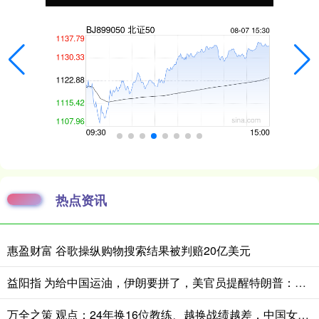
热点资讯
惠盈财富 谷歌操纵购物搜索结果被判赔20亿美元
益阳指 为给中国运油，伊朗要拼了，美官员提醒特朗普：中国必须做出选择
万全之策 观点：24年换16位教练、越换战绩越差，中国女足别把换帅当做“万灵丹”