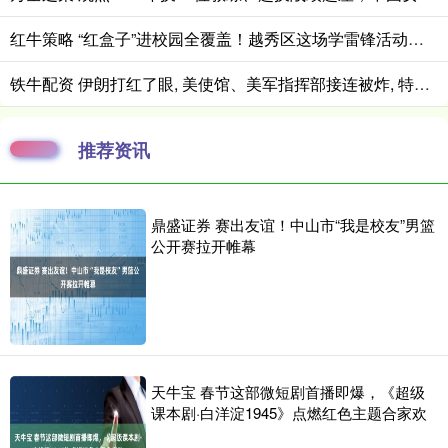
红牛策略 “红盒子”进校园全覆盖！越秀区这场学雷锋活动让红色基因“润心田”
铁牛配资 伊朗打红了眼, 美使馆、美军指挥部接连被炸, 特朗普给出停战方案
推荐资讯
鼎盛证券 赛出友谊！中山市“我是校友”男篮
公开赛拉开帷幕
天牛宝 春节这部微短剧首播即爆，《超级
课本剧·白洋淀1945》点燃红色主题合家欢