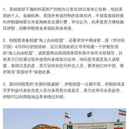
1、美财政部下属的外国资产控制办公室在28日发布公告称，包括美
国的个人、金融机构、美国所有或控制的实体在内，不得直接或间接
向伊朗缴纳霍尔木兹海峡安全通行费，评论认为，此举是美方继续施
压伊朗，切断伊朗资金来源的具体举措。
2、特朗普准备组建“海上自由联盟”，还要求对中俄保密，据《华尔街
日报》4月29日的报道称，近日美国政府正寻求组建一个护航性质
的“海上自由联盟”，该联盟将由美国国务院和美中央司令部领导，目
前美方已经通过驻外使馆向多国发出征询，询问是否愿意加入该联
盟，值得注意的是，美方还特别交代外交人员，要求他们对中国、俄
罗斯等“美国对手”保密此事。
3、面对特朗普的“长期封锁威胁”，伊朗倒是一点都不慌，伊朗驻埃及
开罗利益代表处负责人菲尔多西普尔就直言，美方此举完全是徒劳，
伊朗可以利用陆地边界来绕过封锁。