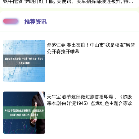
铁牛配资 伊朗打红了眼, 美使馆、美军指挥部接连被炸, 特朗普给出停战方案
推荐资讯
鼎盛证券 赛出友谊！中山市“我是校友”男篮
公开赛拉开帷幕
天牛宝 春节这部微短剧首播即爆，《超级
课本剧·白洋淀1945》点燃红色主题合家欢