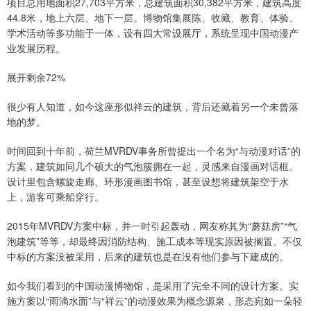
项目总用地面积27,703平方米，总建筑面积30,382平方米，建筑高度
44.8米，地上六层、地下一层。博物馆集展陈、收藏、教育、体验、
学术活动等多功能于一体，设有四大常设展厅，系统呈现中国动漫产
业发展历程。
展开剩余72%
很少有人知道，如今这座形似祥云的建筑，背后还藏着另一个未曾落
地的梦。
时间回到十年前，荷兰MVRDV事务所曾提出一个名为“与动漫对话”的
方案，建筑如同几个硕大的气泡簇拥在一起，灵感来自漫画对话框。
设计里包含螺旋走廊、环形漫画图书馆，甚至设想将建筑架空于水
上，游客可乘船穿行。
2015年MVRDV方案中标，并一时引起轰动，网友称其为“蘑菇房”“气
泡建筑”等等，却最终因消防结构、施工成本等现实原因被搁置。不仅
中标的方案没被采用，后来的建筑也是在没有他们参与下建成的。
如今我们看到的中国动漫博物馆，是采用了完全不同的设计方案。实
施方案以“雨滴水面”与“祥云”的动漫效果为概念源泉，形态宛如一朵轻