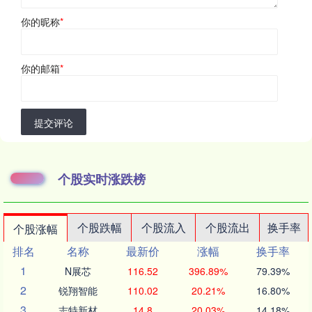
你的昵称
*
你的邮箱
*
提交评论
个股实时涨跌榜
个股跌幅
个股流入
个股流出
换手率
个股涨幅
排名
名称
最新价
涨幅
换手率
1
N展芯
116.52
396.89%
79.39%
2
锐翔智能
110.02
20.21%
16.80%
3
志特新材
14.8
20.03%
14.18%