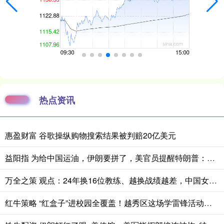
热点资讯
惠盈财富 谷歌操纵购物搜索结果被判赔20亿美元
益阳指 为给中国运油，伊朗要拼了，美官员提醒特朗普：中国必须做出选择
万全之策 观点：24年换16位教练、越换战绩越差，中国女足别把换帅当做“万灵丹”
红牛策略 “红盒子”进校园全覆盖！越秀区这场学雷锋活动让红色基因“润心田”