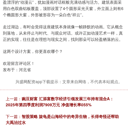
盈漂浮的“动漫云”，犹如漫画对话框般充满动感与活力。建筑表面采
用白色双曲铝板覆盖，顶部设置了4个圆形采光天窗，外立面上则有6
个椭圆形大窗，外形被形容为一朵白色“祥云”。
走过湖边，有时会觉得这座建筑本身就像一帧静默的动画。它从概念
到落地，从未停止与时代、与观众对话。或许正如动漫艺术一样，真
正的实现，往往是在理想与现实之间，找到那朵可以轻盈栖落的云。
这两个设计方案，你更喜欢哪个？
欢迎留言评论区！
发布于：河北省
兴盛网配资app下载提示：文章来自网络，不代表本站观点。
上一篇：
豌豆财富 汇添富数字经济引领发展三年持有混合A：
2025年第四季度利润7909万元 净值增长率055%
下一篇：
智股策略 旋龟是山海经中的奇异生物，长得奇怪还帮助
大禹治过水