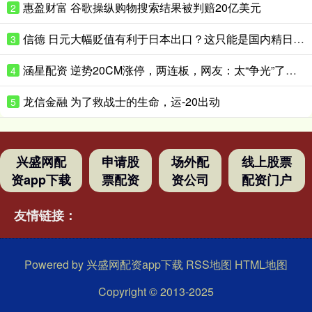
惠盈财富 谷歌操纵购物搜索结果被判赔20亿美元
2
信德 日元大幅贬值有利于日本出口？这只能是国内精日群体的幻想
3
涵星配资 逆势20CM涨停，两连板，网友：太“争光”了……
4
龙信金融 为了救战士的生命，运-20出动
5
兴盛网配
申请股
场外配
线上股票
资app下载
票配资
资公司
配资门户
友情链接：
Powered by
兴盛网配资app下载
RSS地图
HTML地图
Copyright
© 2013-2025