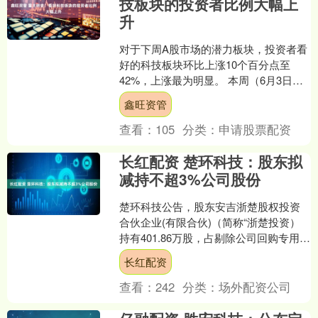
技板块的投资者比例大幅上
升
对于下周A股市场的潜力板块，投资者看
好的科技板块环比上涨10个百分点至
42%，上涨最为明显。 本周（6月3日至6
日），A股成交规模继续维持在1万亿元
鑫旺资管
以上。指数单....
查看：
105
分类：
申请股票配资
长红配资 楚环科技：股东拟
减持不超3%公司股份
楚环科技公告，股东安吉浙楚股权投资
合伙企业(有限合伙)（简称“浙楚投资）
持有401.86万股，占剔除公司回购专用证
券账户股份后总股本5.0324%；其计划自
长红配资
20....
查看：
242
分类：
场外配资公司