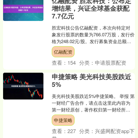
亿融配资 胜宏科技：公布定
增结果，兴证全球基金获配
7.7亿元
胜宏科技公告亿融配资，本次向特定对
象发行股票的数量为766.07万股，发行价
格为248.02元/股。发行募集资金总额为
18.99亿元，募集资金净额为18.76亿....
亿融配资
查看：
154
分类：
申请股票配资
申捷策略 美光科技美股跌近
5%
美光科技美股跌近5%申捷策略。 举报 第
一财经广告合作，请点击这里此内容为
第一财经原创，著作权归第一财经所
有。未经第一财经书面授权，不得以任
申捷策略
何方式加以使用，包括....
查看：
227
分类：
兴盛网配资app下