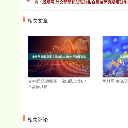
下一篇：
股顺网 外交部部长助理刘彬会见哈萨克斯坦驻
相关文章
金牛所 滇超联赛｜保山队主场0:4
恒财网 黄晓
不敌丽江队
相关评论