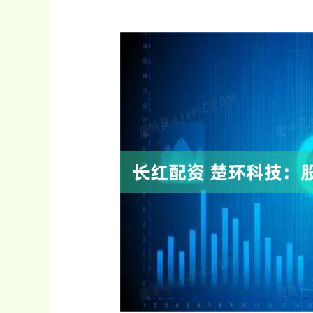
沪深300
4694.44
0.89
1.42%
43.13
0.9