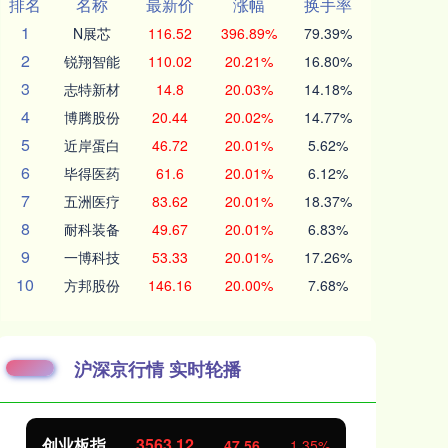
排名
名称
最新价
涨幅
换手率
1
N展芯
116.52
396.89%
79.39%
2
锐翔智能
110.02
20.21%
16.80%
3
志特新材
14.8
20.03%
14.18%
4
博腾股份
20.44
20.02%
14.77%
5
近岸蛋白
46.72
20.01%
5.62%
6
毕得医药
61.6
20.01%
6.12%
7
五洲医疗
83.62
20.01%
18.37%
8
耐科装备
49.67
20.01%
6.83%
9
一博科技
53.33
20.01%
17.26%
10
方邦股份
146.16
20.00%
7.68%
沪深京行情 实时轮播
创业板指
3563.12
基
47.56
1.35%