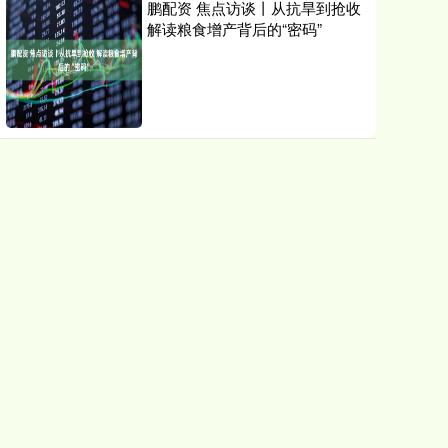
鹏配资 焦点访谈丨从抗旱到抢收
解读粮食增产背后的“密码”