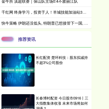
金牛所 滇超联赛｜保山队主场0:4不敌丽江队
千红网 终身学习，投资于人！羊城技能加油站3月课程上新
快牛策略 伊朗还没低头, 特朗普已想接管下一国, 名单公开, 又是中方友国
推荐资讯
长红配资 楚环科技：股东拟减持
不超3%公司股份
长春博时配资 今日股市0916丨三
大指数集体收涨 未来市场将如何
演绎？