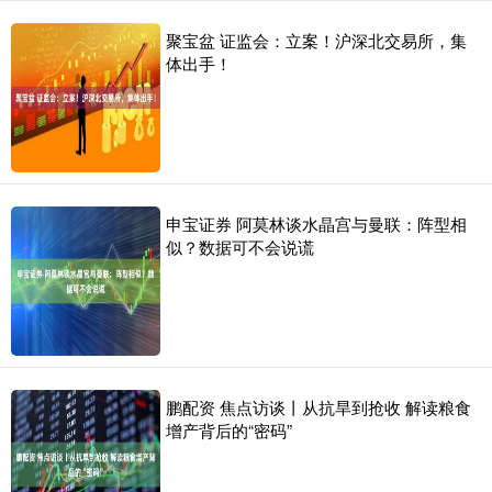
聚宝盆 证监会：立案！沪深北交易所，集
体出手！
申宝证券 阿莫林谈水晶宫与曼联：阵型相
似？数据可不会说谎
鹏配资 焦点访谈丨从抗旱到抢收 解读粮食
增产背后的“密码”