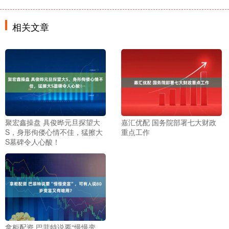
相关文章
聚宏鑫操盘 具俊晔元旦探望大
嘉汇优配 国务院部署七大财政
S，身形佝偻心情不佳，猛擦大
重点工作
S墓碑令人心酸！
拿柜配资 巴菲特说要“慢慢变