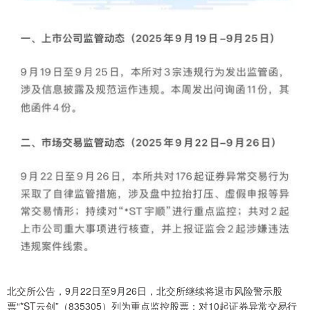
北交所公告，9月22日至9月26日，北交所继续将退市风险警示股
票“*ST云创”（835305）列为重点监控股票；对10起证券异常交易行