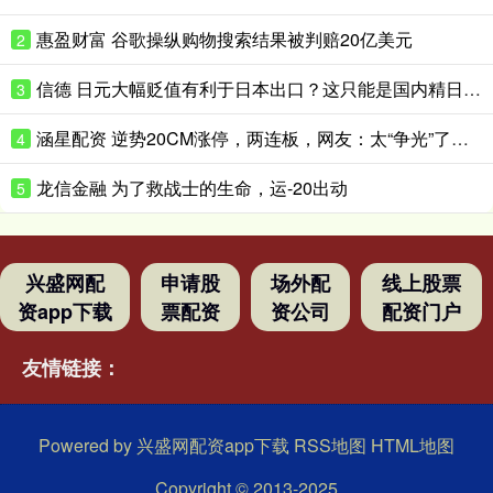
惠盈财富 谷歌操纵购物搜索结果被判赔20亿美元
2
信德 日元大幅贬值有利于日本出口？这只能是国内精日群体的幻想
3
涵星配资 逆势20CM涨停，两连板，网友：太“争光”了……
4
龙信金融 为了救战士的生命，运-20出动
5
兴盛网配
申请股
场外配
线上股票
资app下载
票配资
资公司
配资门户
友情链接：
Powered by
兴盛网配资app下载
RSS地图
HTML地图
Copyright
© 2013-2025