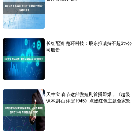
长红配资 楚环科技：股东拟减持不超3%公
司股份
天牛宝 春节这部微短剧首播即爆，《超级
课本剧·白洋淀1945》点燃红色主题合家欢