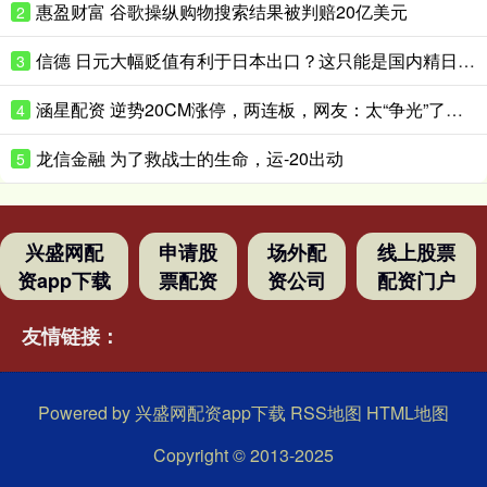
惠盈财富 谷歌操纵购物搜索结果被判赔20亿美元
2
信德 日元大幅贬值有利于日本出口？这只能是国内精日群体的幻想
3
涵星配资 逆势20CM涨停，两连板，网友：太“争光”了……
4
龙信金融 为了救战士的生命，运-20出动
5
兴盛网配
申请股
场外配
线上股票
资app下载
票配资
资公司
配资门户
友情链接：
Powered by
兴盛网配资app下载
RSS地图
HTML地图
Copyright
© 2013-2025