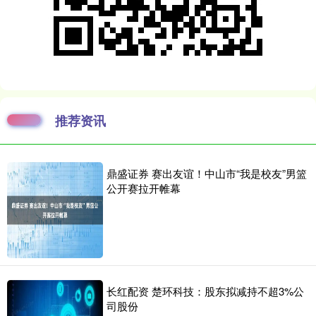
推荐资讯
鼎盛证券 赛出友谊！中山市“我是校友”男篮
公开赛拉开帷幕
长红配资 楚环科技：股东拟减持不超3%公
司股份