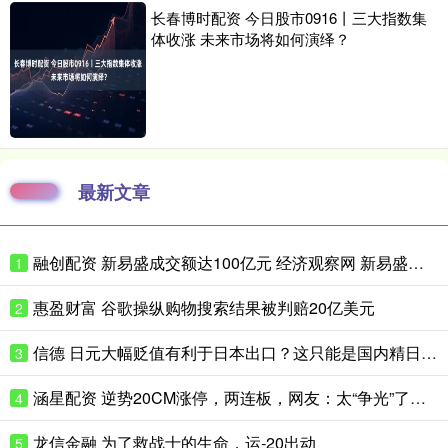
长春博时配资 今日股市0916丨三大指数集
体收涨 未来市场将如何演绎？
最新文章
融创配资 新易盛成交额达100亿元 经济观察网 新易盛成交额达100亿元，现跌
1
惠盈财富 谷歌操纵购物搜索结果被判赔20亿美元
2
信德 日元大幅贬值有利于日本出口？这只能是国内精日群体的幻想
3
涵星配资 逆势20CM涨停，两连板，网友：太“争光”了……
4
龙信金融 为了救战士的生命，运-20出动
5