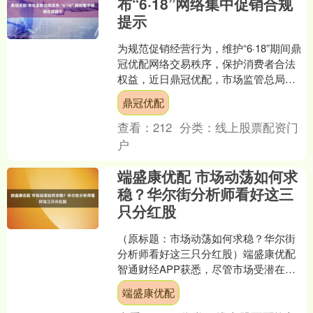
布“6·18”网络集中促销合规
提示
为规范促销经营行为，维护“6·18”期间鼎
冠优配网络交易秩序，保护消费者合法
权益，近日鼎冠优配，市场监管总局向
综合电商、直播电商、跨境电商等平台
鼎冠优配
企业发布“6·1....
查看：
212
分类：
线上股票配资门
户
端盛康优配 市场动荡如何求
稳？华尔街分析师看好这三
只分红股
（原标题：市场动荡如何求稳？华尔街
分析师看好这三只分红股）端盛康优配
智通财经APP获悉，尽管市场受潜在衰
退的担忧和对关税政策的不安情绪所困
端盛康优配
扰，但分红股可以帮助....