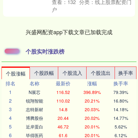
查看：
132
分类：
线上股票配资门
户
兴盛网配资app下载文章已加载完成
个股实时涨跌榜
个股跌幅
个股流入
个股流出
换手率
个股涨幅
排名
名称
最新价
涨幅
换手率
1
N展芯
116.52
396.89%
79.39%
2
锐翔智能
110.02
20.21%
16.80%
3
志特新材
14.8
20.03%
14.18%
4
博腾股份
20.44
20.02%
14.77%
5
近岸蛋白
46.72
20.01%
5.62%
6
毕得医药
61.6
20.01%
6.12%